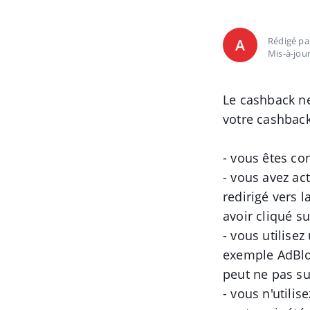
Rédigé p
A
Mis-à-jour
Le cashback ne
votre cashback 
- vous êtes co
- vous avez ac
redirigé vers 
avoir cliqué su
- vous utilise
exemple AdBloc
peut ne pas suf
- vous n'utilis