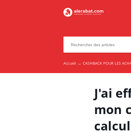
Accueil
→
CASHBACK POUR LES ACHA
J'ai e
mon c
calcul