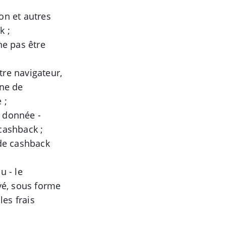
on et autres
k ;
ne pas être
tre navigateur,
îne de
 ;
e donnée -
cashback ;
 de cashback
u - le
yé, sous forme
les frais