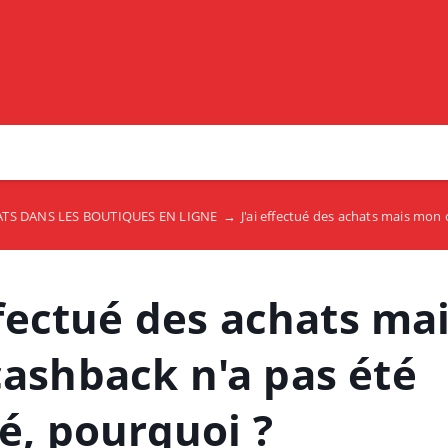
TS DANS LES BOUTIQUES EN LIGNE
→
J'ai effectué des achats mais mon c
ffectué des achats ma
ashback n'a pas été
é, pourquoi ?