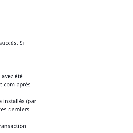
succès. Si
 avez été
at.com après
 installés (par
ces derniers
transaction