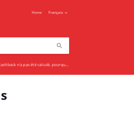
Home
Français
ashback n'a pas été calculé, pourquoi ?
is