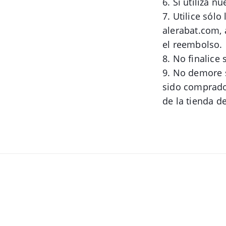
6. Si utiliza n
7. Utilice sól
alerabat.com, 
el reembolso.
8. No finalice
9. No demore s
sido comprado
de la tienda d