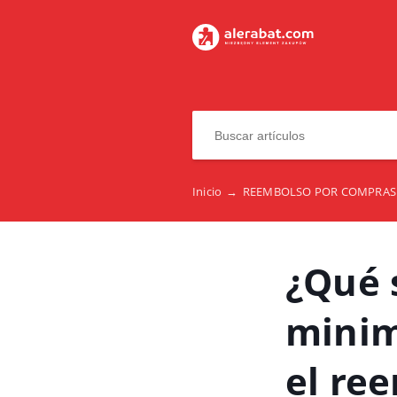
Inicio
→
REEMBOLSO POR COMPRAS 
¿Qué 
minimi
el re