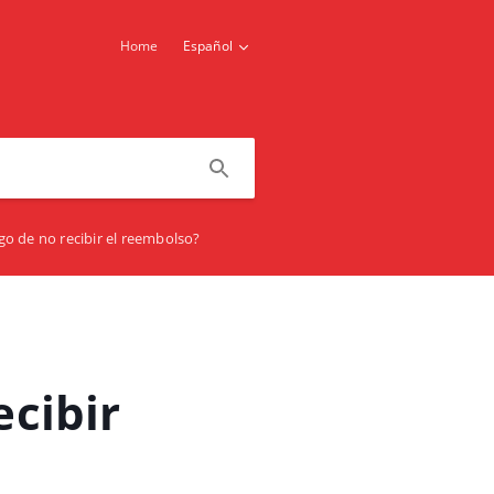
Home
Español
go de no recibir el reembolso?
ecibir