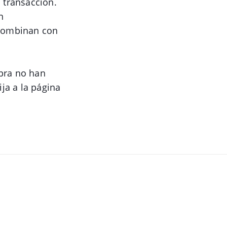
a transacción.
n
 combinan con
mpra no han
ja a la página