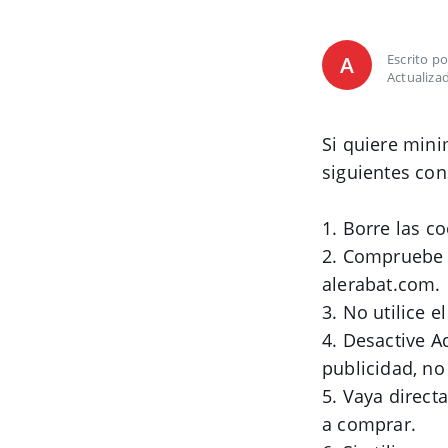
Escrito p
A
Actualiza
Si quiere mini
siguientes con
1. Borre las c
2. Compruebe s
alerabat.com.
3. No utilice e
4. Desactive A
publicidad, no
5. Vaya direct
a comprar.