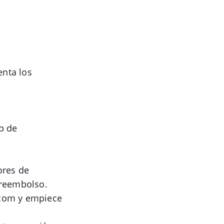
enta los
p de
ores de
e reembolso.
t.com y empiece