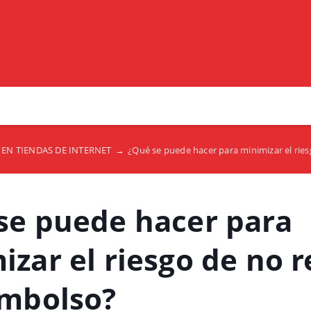
EN TIENDAS DE INTERNET
→
¿Qué se puede hacer para minimizar el ries
se puede hacer para
zar el riesgo de no r
embolso?