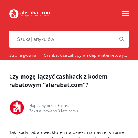
Strona główna
→
Cashback za zakupy w sklepie internetowym
→
C
Czy mogę łączyć cashback z kodem
rabatowym “alerabat.com”?
Napisany przez
Łukasz
Zaktualizowano 3 lata temu
Tak, kody rabatowe, które znajdziesz na naszej stronie