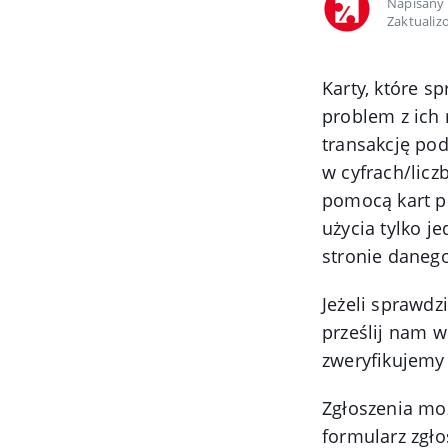
Napisany
Zaktualiz
Karty, które s
problem z ich 
transakcję po
w cyfrach/licz
pomocą kart p
użycia tylko je
stronie daneg
Jeżeli sprawdz
prześlij nam 
zweryfikujemy
Zgłoszenia mo
formularz zgł