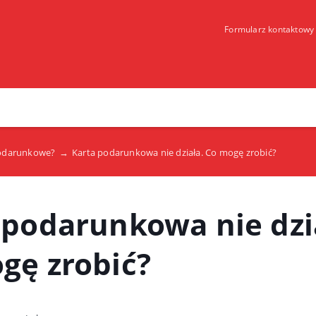
Formularz kontaktowy
 podarunkowe?
→
Karta podarunkowa nie działa. Co mogę zrobić?
 podarunkowa nie dzi
gę zrobić?