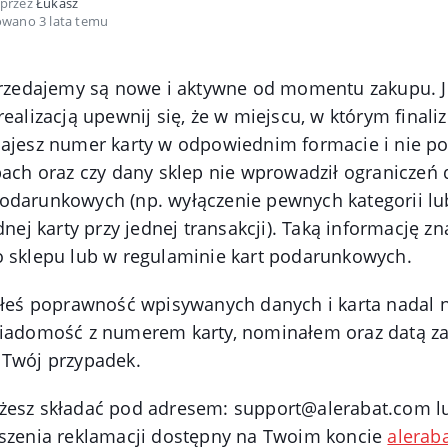
 przez
Łukasz
owano 3 lata temu
przedajemy są nowe i aktywne od momentu zakupu. Je
realizacją upewnij się, że w miejscu, w którym finali
dajesz numer karty w odpowiednim formacie i nie po
bach oraz czy dany sklep nie wprowadził ograniczeń
odarunkowych (np. wyłączenie pewnych kategorii l
dnej karty przy jednej transakcji). Taką informację zn
o sklepu lub w regulaminie kart podarunkowych.
iłeś poprawność wpisywanych danych i karta nadal ni
wiadomość z numerem karty, nominałem oraz datą za
 Twój przypadek.
żesz składać pod adresem: support@alerabat.com l
oszenia reklamacji dostępny na Twoim koncie
alerab