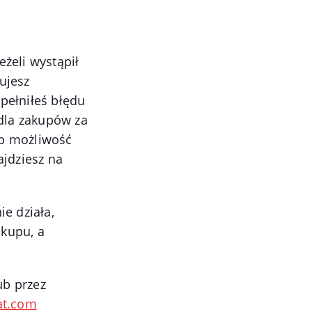
żeli wystąpił
zujesz
pełniłeś błędu
 dla zakupów za
ub możliwość
ajdziesz na
e działa,
kupu, a
ub przez
at.com