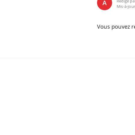
Rédigé p
A
Mis-à-jour
Vous pouvez re