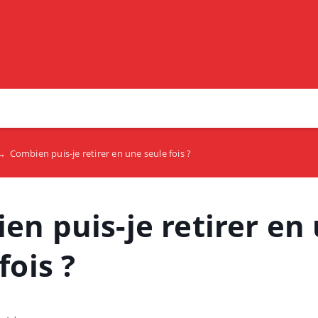
→
Combien puis-je retirer en une seule fois ?
en puis-je retirer en
fois ?