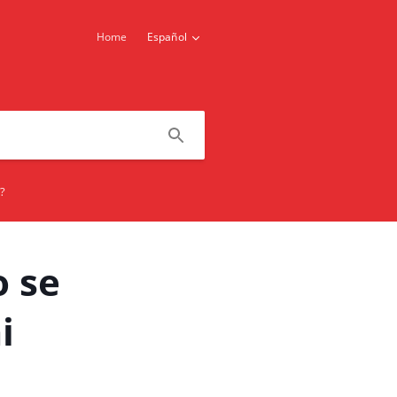
Home
Español
?
 se
i