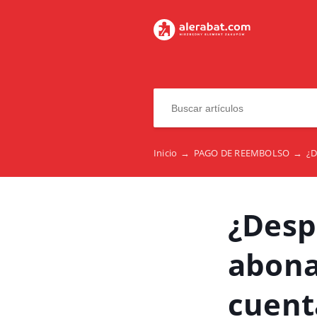
Inicio
→
PAGO DE REEMBOLSO
→
¿D
¿Desp
abona
cuent