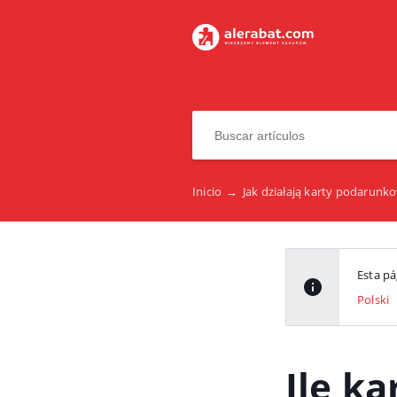
Inicio
→
Jak działają karty podarun
Esta pá
Polski
Ile k