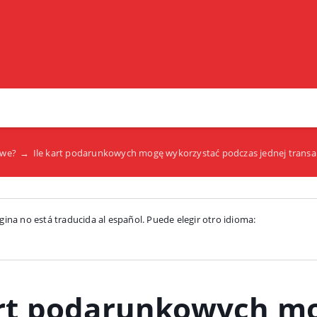
kowe?
→
Ile kart podarunkowych mogę wykorzystać podczas jednej transak
gina no está traducida al español. Puede elegir otro idioma:
art podarunkowych m