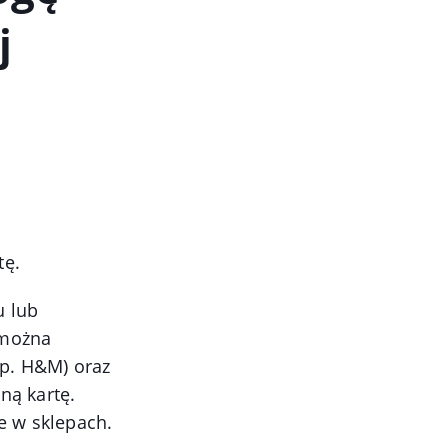
j
tę.
u lub
 można
np. H&M) oraz
ną kartę.
e w sklepach.