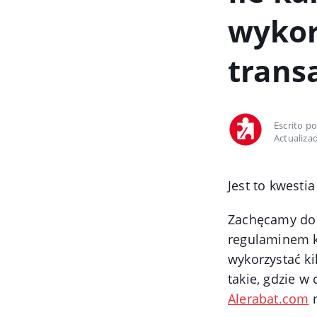
wykor
transa
Escrito p
Actualiza
Jest to kwesti
Zachęcamy do 
regulaminem k
wykorzystać ki
takie, gdzie w
Alerabat.com
n