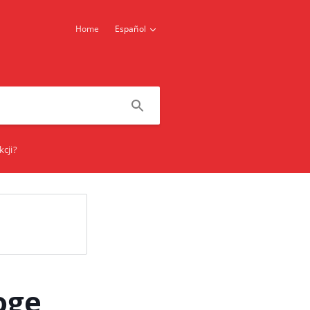
Home
Español
cji?
ogę