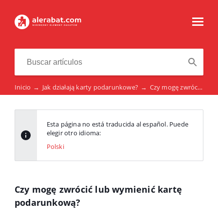
Inicio
→
Jak działają karty podarunkowe?
→
Czy mogę zwrócić lub wymienić kartę podarunkową?
Esta página no está traducida al español. Puede
elegir otro idioma:
Polski
Czy mogę zwrócić lub wymienić kartę
podarunkową?