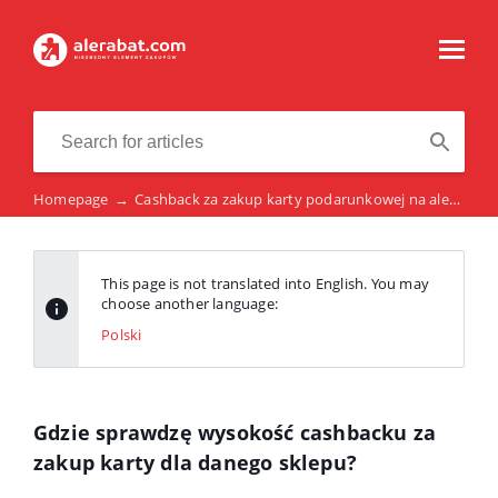
Homepage
→
Cashback za zakup karty podarunkowej na alerabat.com
This page is not translated into English. You may
choose another language:
Polski
Gdzie sprawdzę wysokość cashbacku za
zakup karty dla danego sklepu?