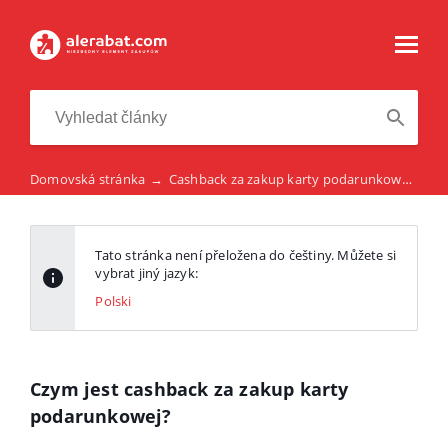
Domovská stránka
→
Cashback za zakup karty podarunkowej na alerabat.com
Tato stránka není přeložena do češtiny. Můžete si
vybrat jiný jazyk:
Polski
Czym jest cashback za zakup karty
podarunkowej?